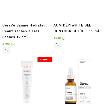
CeraVe Baume Hydratant
ACM DÉPIWHITE GEL
Peaux sèches à Très
CONTOUR DE L’ŒIL 15 ml
Sèches 177ml
1540
د.ج
3700
د.ج
Promo !