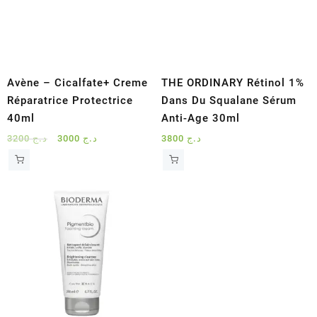
Avène – Cicalfate+ Creme
THE ORDINARY Rétinol 1%
Réparatrice Protectrice
Dans Du Squalane Sérum
40ml
Anti-Age 30ml
Le
Le
3200
د.ج
3000
د.ج
3800
د.ج
prix
prix
initial
actuel
était :
est :
د.ج 3000.
د.ج 3200.