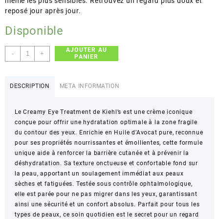
même les plus sensibles. Retrouvez un regard plus doux et
reposé jour après jour.
Disponible
AJOUTER AU
quantité
-
+
PANIER
de
Kiehl's
–
DESCRIPTION
META INFORMATION
Creamy
Eye
Le Creamy Eye Treatment de Kiehl’s est une crème iconique
Treatment
conçue pour offrir une hydratation optimale à la zone fragile
with
du contour des yeux. Enrichie en Huile d’Avocat pure, reconnue
Avocado
pour ses propriétés nourrissantes et émollientes, cette formule
–
unique aide à renforcer la barrière cutanée et à prévenir la
Hydratation
déshydratation. Sa texture onctueuse et confortable fond sur
contour
la peau, apportant un soulagement immédiat aux peaux
des
sèches et fatiguées. Testée sous contrôle ophtalmologique,
yeux
elle est parée pour ne pas migrer dans les yeux, garantissant
–
ainsi une sécurité et un confort absolus. Parfait pour tous les
0.5
types de peaux, ce soin quotidien est le secret pour un regard
oz