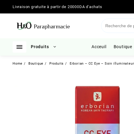
Skip
Livraison gratuite à partir de 20000DA d'achats
to
content
Produits
Acceuil
Boutique
Home
Boutique
Produits
Erborian – CC Eye – Soin illuminateu