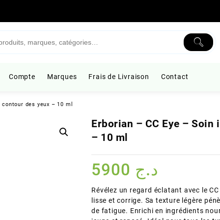
Compte
Marques
Frais de Livraison
Contact
r contour des yeux – 10 ml
Erborian – CC Eye – Soin 
– 10 ml
5900
د.ج
Révélez un regard éclatant avec le CC
lisse et corrige. Sa texture légère pén
de fatigue. Enrichi en ingrédients nour