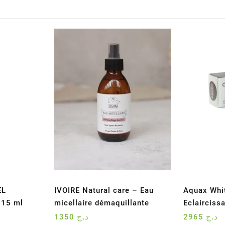
EL
IVOIRE Natural care – Eau
Aquax Whi
 15 ml
micellaire démaquillante
Eclaircis
1350
د.ج
2965
د.ج