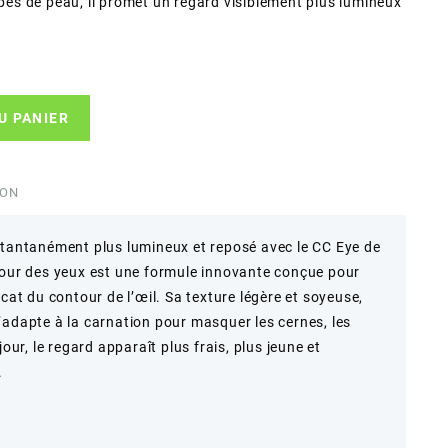
ypes de peau, il promet un regard visiblement plus lumineux
U PANIER
ION
stantanément plus lumineux et reposé avec le CC Eye de
tour des yeux est une formule innovante conçue pour
délicat du contour de l’œil. Sa texture légère et soyeuse,
’adapte à la carnation pour masquer les cernes, les
jour, le regard apparaît plus frais, plus jeune et
.