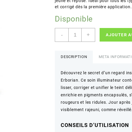
jeune et reposé. Idéal pour tous les t
et corrigé dès la première application.
Disponible
quantité
-
+
AJOUTER A
de
Erborian
–
CC
DESCRIPTION
META INFORMAT
Eye
–
Découvrez le secret d’un regard in
Soin
Erborian. Ce soin illuminateur con
illuminateur
contour
lisser, corriger et unifier le teint 
des
enrichie en pigments encapsulés, s
yeux
rougeurs et les ridules. Jour après 
–
visiblement rajeuni, comme réveillé
10
ml
CONSEILS D’UTILISATION