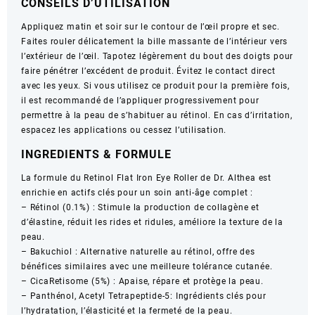
CONSEILS D’UTILISATION
Appliquez matin et soir sur le contour de l’œil propre et sec.
Faites rouler délicatement la bille massante de l’intérieur vers
l’extérieur de l’œil. Tapotez légèrement du bout des doigts pour
faire pénétrer l’excédent de produit. Évitez le contact direct
avec les yeux. Si vous utilisez ce produit pour la première fois,
il est recommandé de l’appliquer progressivement pour
permettre à la peau de s’habituer au rétinol. En cas d’irritation,
espacez les applications ou cessez l’utilisation.
INGREDIENTS & FORMULE
La formule du Retinol Flat Iron Eye Roller de Dr. Althea est
enrichie en actifs clés pour un soin anti-âge complet :
– Rétinol (0.1%) : Stimule la production de collagène et
d’élastine, réduit les rides et ridules, améliore la texture de la
peau.
– Bakuchiol : Alternative naturelle au rétinol, offre des
bénéfices similaires avec une meilleure tolérance cutanée.
– CicaRetisome (5%) : Apaise, répare et protège la peau.
– Panthénol, Acetyl Tetrapeptide-5: Ingrédients clés pour
l’hydratation, l’élasticité et la fermeté de la peau.