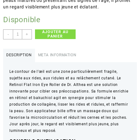
peaux matures ou présentant des signes de l’âge, il promet
un regard visiblement plus jeune et éclatant.
Disponible
AJOUTER AU
quantité
-
+
PANIER
de
Dr.
Althea
DESCRIPTION
META INFORMATION
–
Retinol
Le contour de l’œil est une zone particulièrement fragile,
Flat
sujette aux rides, aux ridules et au relâchement cutané. Le
Iron
Retinol Flat Iron Eye Roller de Dr. Althea est une solution
Eye
innovante pour cibler ces préoccupations. Sa formule enrichie
Roller
en rétinol et bakuchiol agit en synergie pour stimuler la
–
production de collagène, lisser les rides et ridules, et raffermir
Anti-
la peau. Son applicateur bille offre un massage doux qui
âge,
favorise la microcirculation et réduit les cernes et les poches.
Lissant
Jour après jour, le regard est visiblement plus jeune, plus
–
lumineux et plus reposé.
25ml