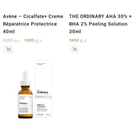
Avène – Cicalfate+ Creme
THE ORDINARY AHA 30% +
Réparatrice Protectrice
BHA 2% Peeling Solution
40ml
30ml
Le
Le
3200
د.ج
3000
د.ج
3800
د.ج
prix
prix
initial
actuel
était :
est :
د.ج 3000.
د.ج 3200.