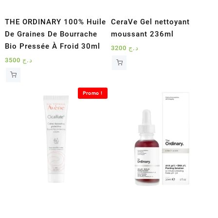
THE ORDINARY 100% Huile
CeraVe Gel nettoyant
De Graines De Bourrache
moussant 236ml
Bio Pressée À Froid 30ml
3200
د.ج
3500
د.ج
Promo !