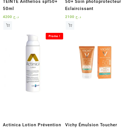
TEINTE Anthelios spf50+
50+ Soin photoprotecteur
50ml
Eclaircissant
4200
د.ج
2100
د.ج
Promo !
Actinica Lotion Prévention
Vichy Émulsion Toucher