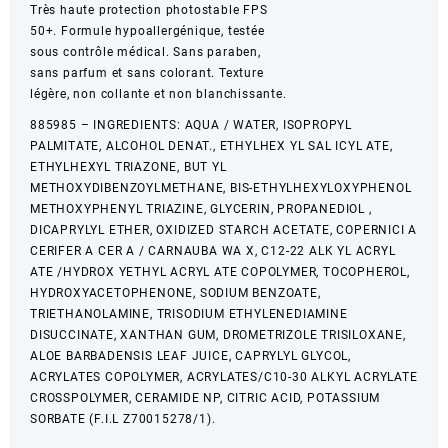
Très haute protection photostable FPS
50+. Formule hypoallergénique, testée
sous contrôle médical. Sans paraben,
sans parfum et sans colorant. Texture
légère, non collante et non blanchissante.
885985 – INGREDIENTS: AQUA / WATER, ISOPROPYL
PALMITATE, ALCOHOL DENAT., ETHYLHEX YL SAL ICYL ATE,
ETHYLHEXYL TRIAZONE, BUT YL
METHOXYDIBENZOYLMETHANE, BIS-ETHYLHEXYLOXYPHENOL
METHOXYPHENYL TRIAZINE, GLYCERIN, PROPANEDIOL ,
DICAPRYLYL ETHER, OXIDIZED STARCH ACETATE, COPERNICI A
CERIFER A CER A / CARNAUBA WA X, C12-22 ALK YL ACRYL
ATE /HYDROX YETHYL ACRYL ATE COPOLYMER, TOCOPHEROL,
HYDROXYACETOPHENONE, SODIUM BENZOATE,
TRIETHANOLAMINE, TRISODIUM ETHYLENEDIAMINE
DISUCCINATE, XANTHAN GUM, DROMETRIZOLE TRISILOXANE,
ALOE BARBADENSIS LEAF JUICE, CAPRYLYL GLYCOL,
ACRYLATES COPOLYMER, ACRYLATES/C10-30 ALKYL ACRYLATE
CROSSPOLYMER, CERAMIDE NP, CITRIC ACID, POTASSIUM
SORBATE (F.I.L Z70015278/1).