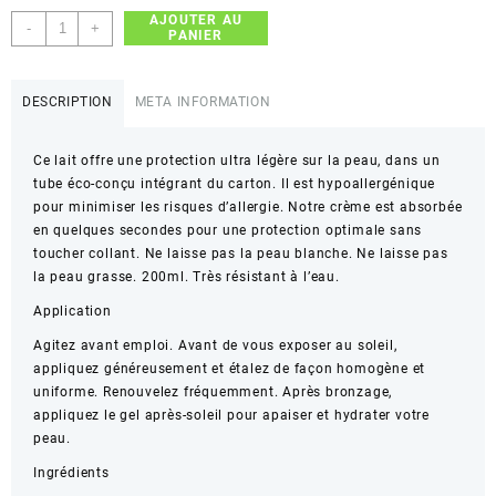
AJOUTER AU
quantité
-
+
PANIER
de
Garnier
Ambre
DESCRIPTION
META INFORMATION
Solaire
sensitive
Ce lait offre une protection ultra légère sur la peau, dans un
expert
tube éco-conçu intégrant du carton. Il est hypoallergénique
+
pour minimiser les risques d’allergie. Notre crème est absorbée
Lait
en quelques secondes pour une protection optimale sans
protection
toucher collant. Ne laisse pas la peau blanche. Ne laisse pas
spf
la peau grasse. 200ml. Très résistant à l’eau.
50+
175
Application
ml
Agitez avant emploi. Avant de vous exposer au soleil,
appliquez généreusement et étalez de façon homogène et
uniforme. Renouvelez fréquemment. Après bronzage,
appliquez le gel après-soleil pour apaiser et hydrater votre
peau.
Ingrédients