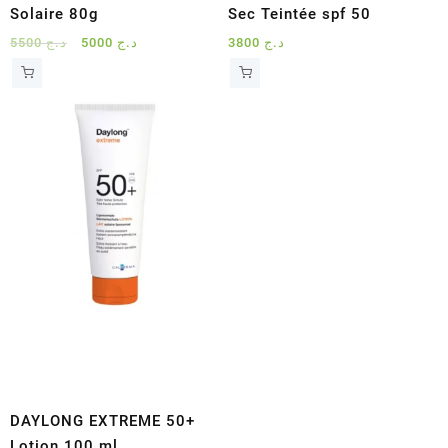
Solaire 80g
Sec Teintée spf 50
Le
Le
5500
د.ج
5000
د.ج
3800
د.ج
prix
prix
initial
actuel
était :
est :
د.ج 5000.
د.ج 5500.
DAYLONG EXTREME 50+
Lotion 100 ml