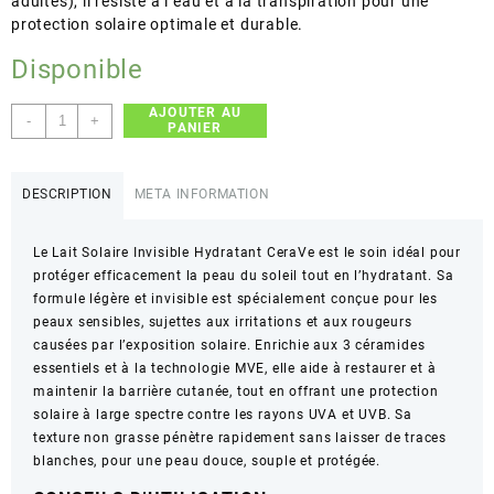
adultes), il résiste à l’eau et à la transpiration pour une
protection solaire optimale et durable.
Disponible
AJOUTER AU
quantité
-
+
PANIER
de
CeraVe
–
DESCRIPTION
META INFORMATION
Invisible
Hydrating
Le Lait Solaire Invisible Hydratant CeraVe est le soin idéal pour
Sunscreen
protéger efficacement la peau du soleil tout en l’hydratant. Sa
–
formule légère et invisible est spécialement conçue pour les
Protection
peaux sensibles, sujettes aux irritations et aux rougeurs
Solaire
causées par l’exposition solaire. Enrichie aux 3 céramides
Hydratante
essentiels et à la technologie MVE, elle aide à restaurer et à
Invisible
maintenir la barrière cutanée, tout en offrant une protection
–
solaire à large spectre contre les rayons UVA et UVB. Sa
177ml
texture non grasse pénètre rapidement sans laisser de traces
blanches, pour une peau douce, souple et protégée.