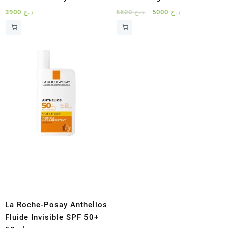
Le
Le
3900
د.ج
5500
د.ج
5000
د.ج
prix
prix
initial
actuel
était :
est :
د.ج 5000.
د.ج 5500.
La Roche-Posay Anthelios
Fluide Invisible SPF 50+