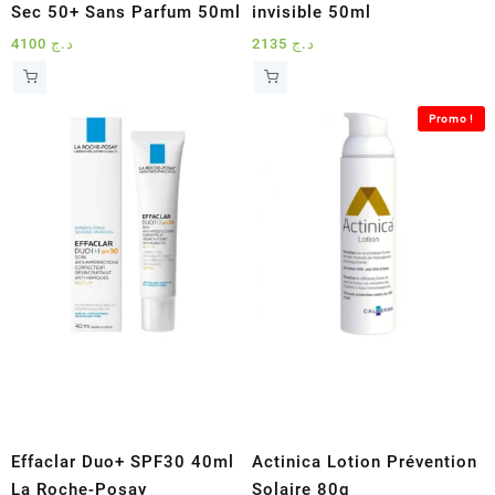
Sec 50+ Sans Parfum 50ml
invisible 50ml
4100
د.ج
2135
د.ج
Promo !
Effaclar Duo+ SPF30 40ml
Actinica Lotion Prévention
La Roche-Posay
Solaire 80g