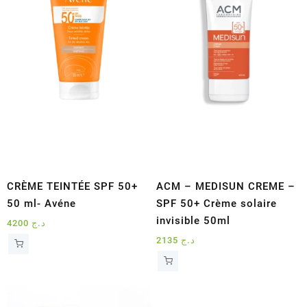
CRÈME TEINTÉE SPF 50+
ACM – MEDISUN CREME –
50 ml- Avéne
SPF 50+ Crème solaire
invisible 50ml
4200
د.ج
2135
د.ج