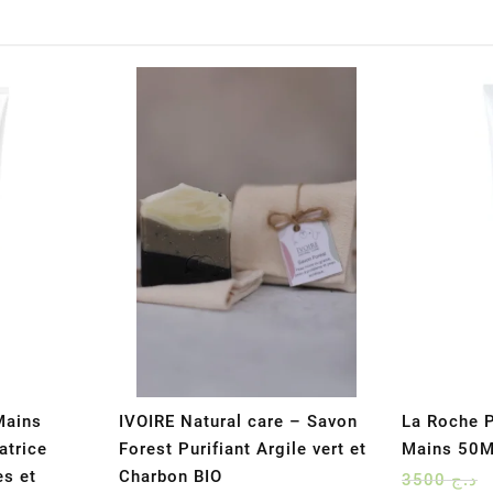
Mains
IVOIRE Natural care – Savon
La Roche P
atrice
Forest Purifiant Argile vert et
Mains 50M
es et
Charbon BIO
3500
د.ج