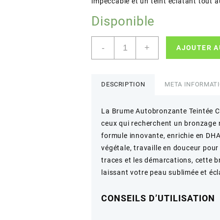
impeccable et un teint éclatant tout a
Disponible
quantité
-
+
AJOUTER A
de
SEPHORA
–
Brume
DESCRIPTION
META INFORMAT
autobronzante
teintée
La Brume Autobronzante Teintée Co
corps
ceux qui recherchent un bronzage n
–
Bronzage
formule innovante, enrichie en DH
naturel
végétale, travaille en douceur pour c
et
traces et les démarcations, cette 
uniforme
laissant votre peau sublimée et écl
–
150
ml
CONSEILS D’UTILISATION