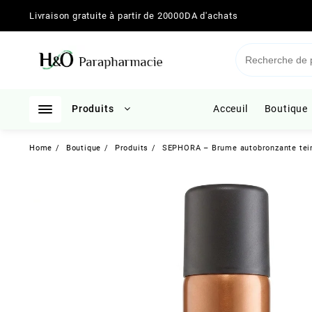
Skip
Livraison gratuite à partir de 20000DA d'achats
to
content
Produits
Acceuil
Boutique
Home
Boutique
Produits
SEPHORA – Brume autobronzante tein