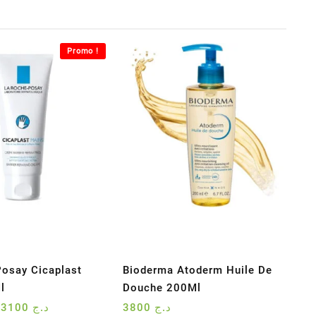
Promo !
osay Cicaplast
Bioderma Atoderm Huile De
l
Douche 200Ml
Le
Le
3100
د.ج
3800
د.ج