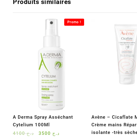
Produits similaires
Promo !
A Derma Spray Asséchant
Avène – Cicaflate 
Cytelium 100Ml
Crème mains Répar
isolante -très sèch
Le
Le
4100
د.ج
3500
د.ج