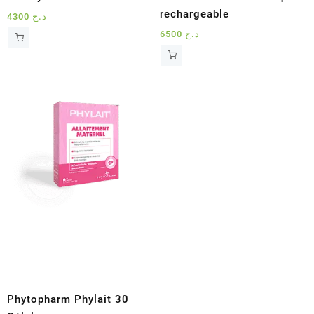
rechargeable
4300
د.ج
6500
د.ج
Phytopharm Phylait 30