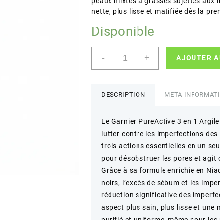
peaux mixtes à grasses sujettes aux 
nette, plus lisse et matifiée dès la pre
Disponible
quantité
-
+
AJOUTER A
de
Garnier
–
PureActive
DESCRIPTION
META INFORMAT
3
en
Le Garnier PureActive 3 en 1 Argile
1
lutter contre les imperfections de
Argile
Anti-
trois actions essentielles en un seu
Imperfections
pour désobstruer les pores et agit
–
Grâce à sa formule enrichie en Niaci
Réduit
noirs, l’excès de sébum et les impe
les
réduction significative des imperfe
imperfections
aspect plus sain, plus lisse et une 
purifié et uniforme, même pour les