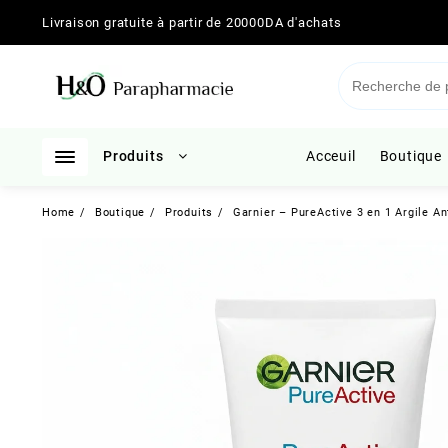
Skip
Livraison gratuite à partir de 20000DA d'achats
to
content
Produits
Acceuil
Boutique
Home
Boutique
Produits
Garnier – PureActive 3 en 1 Argile An