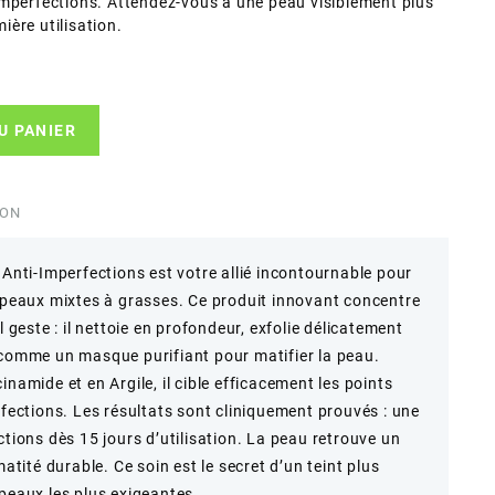
imperfections. Attendez-vous à une peau visiblement plus
mière utilisation.
U PANIER
ION
 Anti-Imperfections est votre allié incontournable pour
s peaux mixtes à grasses. Ce produit innovant concentre
l geste : il nettoie en profondeur, exfolie délicatement
 comme un masque purifiant pour matifier la peau.
namide et en Argile, il cible efficacement les points
rfections. Les résultats sont cliniquement prouvés : une
ctions dès 15 jours d’utilisation. La peau retrouve un
matité durable. Ce soin est le secret d’un teint plus
 peaux les plus exigeantes.