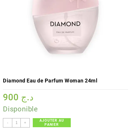
Diamond Eau de Parfum Woman 24ml
900
د.ج
Disponible
AJOUTER AU
quantité
-
+
PANIER
de