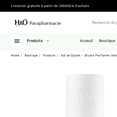
Skip
Livraison gratuite à partir de 20000DA d'achats
to
content
Produits
Acceuil
Boutique
Home
Boutique
Produits
Sol de Djanet – Brume Parfumée Vanil