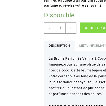
femmes en quête d’un parfum subtil et
parfumé et révélez votre sensualité.
Disponible
quantité
-
+
AJOUTER A
de
Sol
de
Djanet
DESCRIPTION
META INFORMAT
–
Brume
La Brume Parfumée Vanilla & Coco 3
Parfumée
Imaginez-vous sur une plage de sabl
Vanilla
&
noix de coco. Cette brume légère e
Coco
votre corps tout au long de la jou
30
la laisse douce et soyeuse. Laisse
–
profitez d’un instant de pur bonheu
Parfum
et parfumée pendant des heures.
délicat
et
rafraîchissant