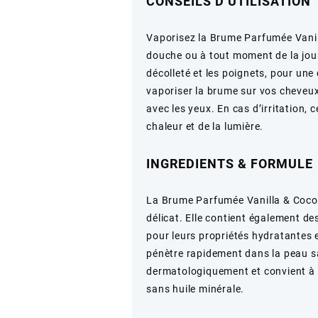
CONSEILS D’UTILISATION
–
250ml
Vaporisez la Brume Parfumée Vanill
douche ou à tout moment de la jour
décolleté et les poignets, pour un
vaporiser la brume sur vos cheveux
avec les yeux. En cas d’irritation, c
chaleur et de la lumière.
INGREDIENTS & FORMULE
La Brume Parfumée Vanilla & Coco 
délicat. Elle contient également de
pour leurs propriétés hydratantes 
pénètre rapidement dans la peau san
dermatologiquement et convient à t
sans huile minérale.