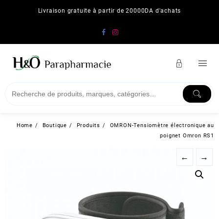
Skip
Livraison gratuite à partir de 20000DA d'achats
to
content
Home
Boutique
Produits
OMRON-Tensiomètre électronique au
poignet Omron RS1
←
→