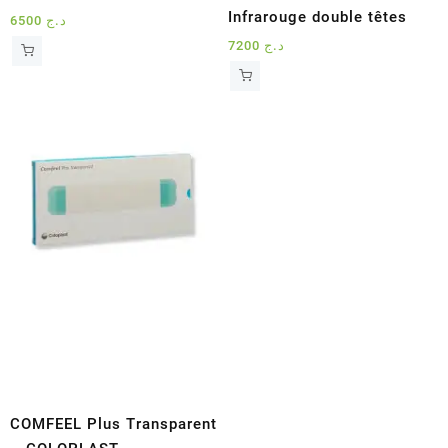
Infrarouge double têtes
6500
د.ج
7200
د.ج
COMFEEL Plus Transparent