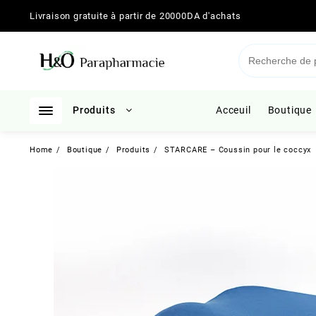
Skip
Livraison gratuite à partir de 20000DA d'achats
to
content
Produits
Acceuil
Boutique
Home
Boutique
Produits
STARCARE – Coussin pour le coccyx