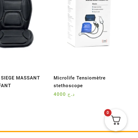
 SIEGE MASSANT
Microlife Tensiomètre
FANT
stethoscope
4000
د.ج
0