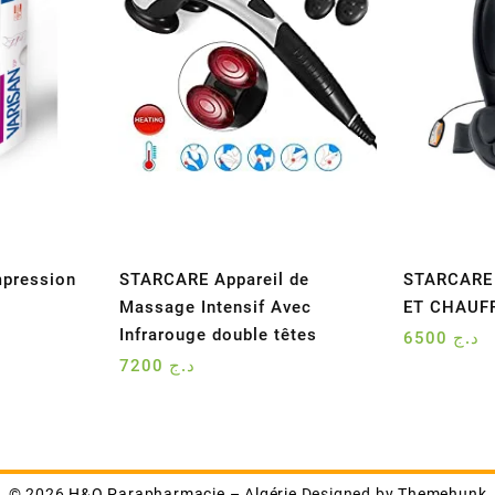
mpression
STARCARE Appareil de
STARCARE
Massage Intensif Avec
ET CHAUF
Infrarouge double têtes
6500
د.ج
7200
د.ج
© 2026
H&O Parapharmacie – Algérie
Designed by
Themehunk