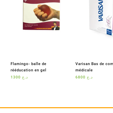
Flamingo- balle de
Varisan Bas de co
rééducation en gel
médicale
1300
د.ج
6800
د.ج