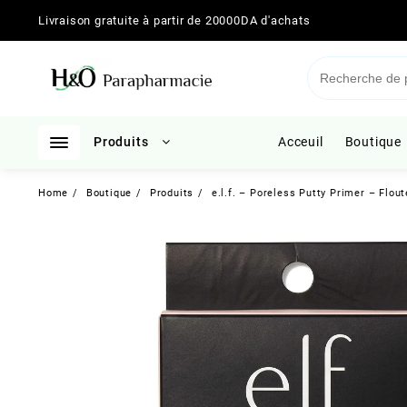
Skip
Livraison gratuite à partir de 20000DA d'achats
to
content
Produits
Acceuil
Boutique
Home
Boutique
Produits
e.l.f. – Poreless Putty Primer – Flou