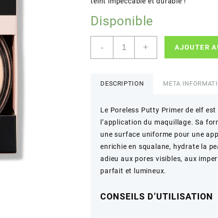
teint impeccable et durable !
Disponible
quantité
-
+
AJOUTER A
de
e.l.f.
–
Poreless
DESCRIPTION
META INFORMAT
Putty
Primer
Le Poreless Putty Primer de elf est 
–
l’application du maquillage. Sa for
Floute
les
une surface uniforme pour une appli
pores
enrichie en squalane, hydrate la pe
et
adieu aux pores visibles, aux imper
hydrate
parfait et lumineux.
–
0.74
OZ
CONSEILS D’UTILISATION
(21
g)