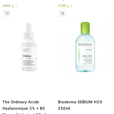
4900
د.ج
3100
د.ج
The Ordinary Acide
Bioderma SEBIUM H2O
Hyaluronique 2% + B5
250ml