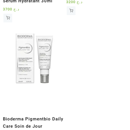
Sérum Hydratant 30ml
3200
د.ج
3700
د.ج
Bioderma Pigmentbio Daily
Care Soin de Jour