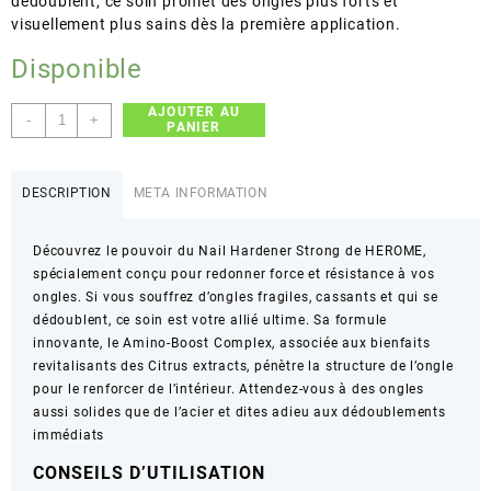
dédoublent, ce soin promet des ongles plus forts et
visuellement plus sains dès la première application.
Disponible
AJOUTER AU
quantité
-
+
PANIER
de
HEROME
–
DESCRIPTION
META INFORMATION
NAIL
HARDENER
Découvrez le pouvoir du Nail Hardener Strong de HEROME,
STRONG
spécialement conçu pour redonner force et résistance à vos
–
ongles. Si vous souffrez d’ongles fragiles, cassants et qui se
Durcisseur
dédoublent, ce soin est votre allié ultime. Sa formule
Ongles
innovante, le Amino-Boost Complex, associée aux bienfaits
revitalisants des Citrus extracts, pénètre la structure de l’ongle
pour le renforcer de l’intérieur. Attendez-vous à des ongles
aussi solides que de l’acier et dites adieu aux dédoublements
immédiats
CONSEILS D’UTILISATION