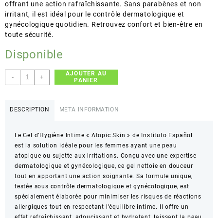
offrant une action rafraîchissante. Sans parabènes et non
irritant, il est idéal pour le contrôle dermatologique et
gynécologique quotidien. Retrouvez confort et bien-être en
toute sécurité.
Disponible
AJOUTER AU
quantité
-
+
PANIER
de
INSTITUTO
ESPAÑOL
DESCRIPTION
META INFORMATION
–
Atopic
Le Gel d’Hygiène Intime « Atopic Skin » de Instituto Español
Skin
est la solution idéale pour les femmes ayant une peau
Intimate
atopique ou sujette aux irritations. Conçu avec une expertise
Gel
dermatologique et gynécologique, ce gel nettoie en douceur
–
tout en apportant une action soignante. Sa formule unique,
Hygiène
testée sous contrôle dermatologique et gynécologique, est
intime
spécialement élaborée pour minimiser les risques de réactions
quotidienne
allergiques tout en respectant l’équilibre intime. Il offre un
et
effet rafraîchissant, adoucissant et hydratant, laissant la peau
contrôle