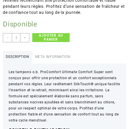
femmes recherchant une protection confortable et fiable
pendant leurs règles. Profitez d’une sensation de fraîcheur et
de confiance tout au long de la journée.
Disponible
AJOUTER AU
quantité
-
+
PANIER
de
o.b.
–
DESCRIPTION
META INFORMATION
ProComfort
Ultimate
Les tampons o.b. ProComfort Ultimate Comfort Super sont
Comfort
conçus pour offrir une protection et un confort exceptionnels
Super
pendant vos règles. Leur revêtement SilkTouch® unique facilite
–
l’insertion et le retrait, minimisant ainsi les irritations. La
Insertion
formule est spécialement élaborée sans parfum, sans
&
substances nocives ajoutées et sans blanchiment au chlore,
Removal
pour un respect optimal de votre corps. Profitez d’une
–
protection fiable et d’une sensation de confort tout au long de
16
votre cycle menstruel.
Tampons