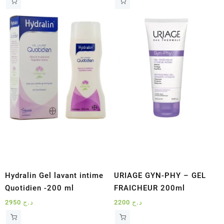
Hydralin Gel lavant intime
URIAGE GYN-PHY – GEL
Quotidien -200 ml
FRAICHEUR 200ml
2950
د.ج
2200
د.ج