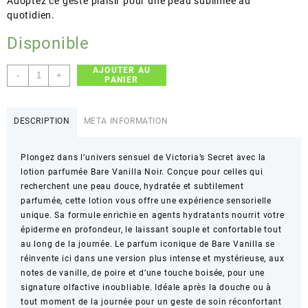
Adoptez ce geste plaisir pour une peau sublimée au
quotidien.
Disponible
AJOUTER AU
quantité
-
+
PANIER
de
Victoria's
Secret
DESCRIPTION
META INFORMATION
–
Bare
Plongez dans l’univers sensuel de Victoria’s Secret avec la
Vanilla
lotion parfumée Bare Vanilla Noir. Conçue pour celles qui
Noir
recherchent une peau douce, hydratée et subtilement
Fragrance
parfumée, cette lotion vous offre une expérience sensorielle
Lotion
unique. Sa formule enrichie en agents hydratants nourrit votre
–
épiderme en profondeur, le laissant souple et confortable tout
Hydrate
au long de la journée. Le parfum iconique de Bare Vanilla se
et
réinvente ici dans une version plus intense et mystérieuse, aux
parfume
notes de vanille, de poire et d’une touche boisée, pour une
la
signature olfactive inoubliable. Idéale après la douche ou à
peau
tout moment de la journée pour un geste de soin réconfortant