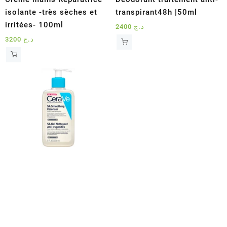
isolante -très sèches et
transpirant48h |50ml
irritées- 100ml
2400
د.ج
3200
د.ج