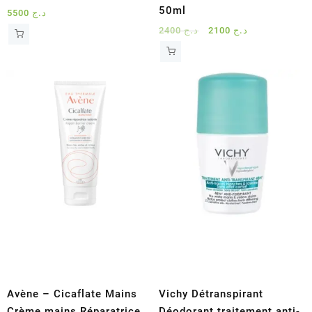
50ml
5500
د.ج
Le
Le
2400
د.ج
2100
د.ج
prix
prix
initial
actuel
était :
est :
د.ج 2100.
د.ج 2400.
Avène – Cicaflate Mains
Vichy Détranspirant
Crème mains Réparatrice
Déodorant traitement anti-