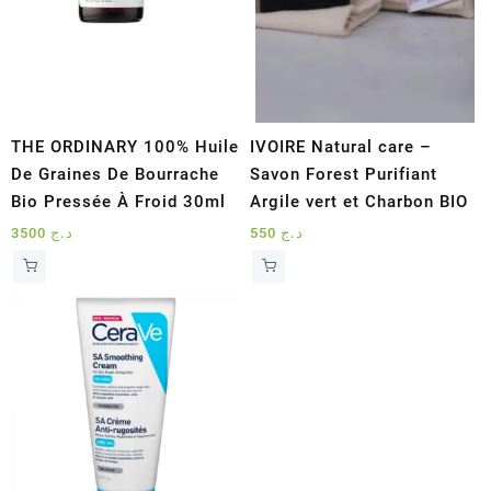
THE ORDINARY 100% Huile
IVOIRE Natural care –
De Graines De Bourrache
Savon Forest Purifiant
Bio Pressée À Froid 30ml
Argile vert et Charbon BIO
3500
د.ج
550
د.ج