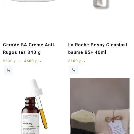
CeraVe SA Crème Anti-
La Roche Posay Cicaplast
Rugosités 340 g
baume B5+ 40ml
Le
Le
5600
د.ج
4600
د.ج
3100
د.ج
prix
prix
initial
actuel
était :
est :
د.ج 4600.
د.ج 5600.