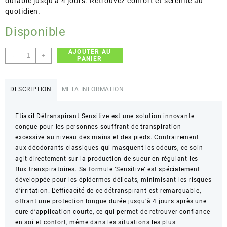
durable jusqu’à 4 jours. Retrouvez confort et sérénité au
quotidien.
Disponible
AJOUTER AU
quantité
-
+
PANIER
de
Etiaxil
–
DESCRIPTION
META INFORMATION
Détranspirant
Sensitive
Etiaxil Détranspirant Sensitive est une solution innovante
–
conçue pour les personnes souffrant de transpiration
Régulation
excessive au niveau des mains et des pieds. Contrairement
de
aux déodorants classiques qui masquent les odeurs, ce soin
la
agit directement sur la production de sueur en régulant les
transpiration
flux transpiratoires. Sa formule ‘Sensitive’ est spécialement
développée pour les épidermes délicats, minimisant les risques
d’irritation. L’efficacité de ce détranspirant est remarquable,
offrant une protection longue durée jusqu’à 4 jours après une
cure d’application courte, ce qui permet de retrouver confiance
en soi et confort, même dans les situations les plus