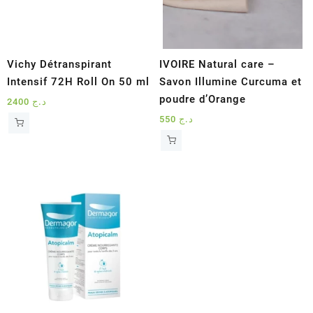
Vichy Détranspirant
IVOIRE Natural care –
Intensif 72H Roll On 50 ml
Savon Illumine Curcuma et
poudre d’Orange
2400
د.ج
550
د.ج