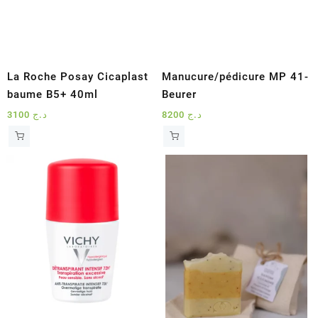
La Roche Posay Cicaplast
Manucure/pédicure MP 41-
baume B5+ 40ml
Beurer
3100
د.ج
8200
د.ج