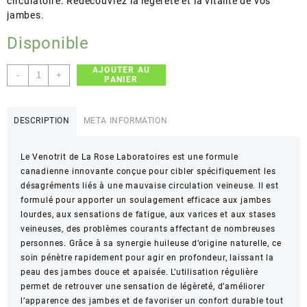
circulatoire. Redécouvrez la légèreté et la vitalité de vos
jambes.
Disponible
AJOUTER AU
quantité
-
+
PANIER
de
La
Rose
DESCRIPTION
META INFORMATION
Laboratoires
–
Le Venotrit de La Rose Laboratoires est une formule
Venotrit
canadienne innovante conçue pour cibler spécifiquement les
–
désagréments liés à une mauvaise circulation veineuse. Il est
Soulagement
formulé pour apporter un soulagement efficace aux jambes
jambes
lourdes, aux sensations de fatigue, aux varices et aux stases
lourdes
veineuses, des problèmes courants affectant de nombreuses
et
personnes. Grâce à sa synergie huileuse d’origine naturelle, ce
varices
soin pénètre rapidement pour agir en profondeur, laissant la
–
peau des jambes douce et apaisée. L’utilisation régulière
150ml
permet de retrouver une sensation de légèreté, d’améliorer
l’apparence des jambes et de favoriser un confort durable tout