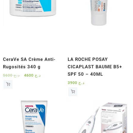
CeraVe SA Crème Anti-
LA ROCHE POSAY
Rugosités 340 g
CICAPLAST BAUME B5+
SPF 50 – 40ML
Le
Le
5600
د.ج
4600
د.ج
prix
prix
3900
د.ج
initial
actuel
était :
est :
د.ج 4600.
د.ج 5600.