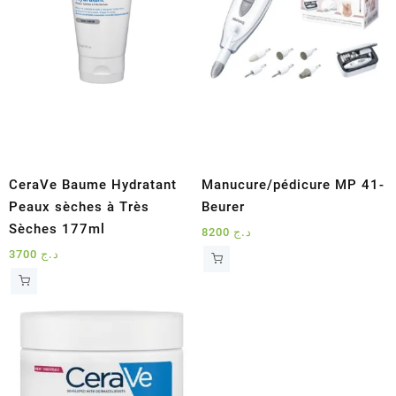
CeraVe Baume Hydratant
Manucure/pédicure MP 41-
Peaux sèches à Très
Beurer
Sèches 177ml
8200
د.ج
3700
د.ج