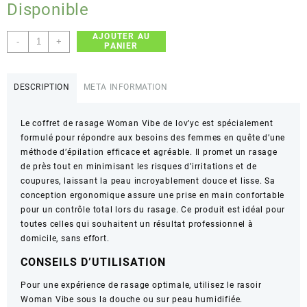
Disponible
AJOUTER AU
quantité
-
+
PANIER
de
lov'yc
–
DESCRIPTION
META INFORMATION
Woman
Vibe
Le coffret de rasage Woman Vibe de lov’yc est spécialement
–
formulé pour répondre aux besoins des femmes en quête d’une
Rasage
méthode d’épilation efficace et agréable. Il promet un rasage
doux
de près tout en minimisant les risques d’irritations et de
et
coupures, laissant la peau incroyablement douce et lisse. Sa
précis
conception ergonomique assure une prise en main confortable
pour un contrôle total lors du rasage. Ce produit est idéal pour
toutes celles qui souhaitent un résultat professionnel à
domicile, sans effort.
CONSEILS D’UTILISATION
Pour une expérience de rasage optimale, utilisez le rasoir
Woman Vibe sous la douche ou sur peau humidifiée.