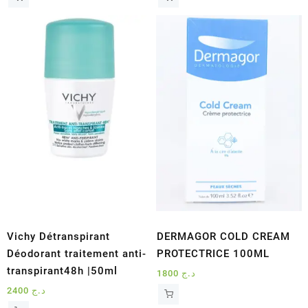
initial
actuel
était :
est :
د.ج 4100.
د.ج 3500.
Vichy Détranspirant
DERMAGOR COLD CREAM
Déodorant traitement anti-
PROTECTRICE 100ML
transpirant48h |50ml
1800
د.ج
2400
د.ج