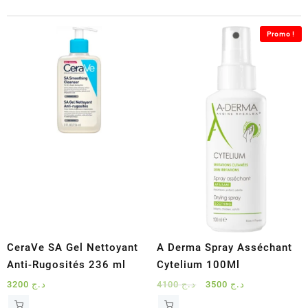
Promo !
CeraVe SA Gel Nettoyant
A Derma Spray Asséchant
Anti-Rugosités 236 ml
Cytelium 100Ml
Le
Le
3200
د.ج
4100
د.ج
3500
د.ج
prix
prix