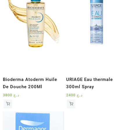
Bioderma Atoderm Huile
URIAGE Eau thermale
De Douche 200Ml
300ml Spray
3800
د.ج
2400
د.ج