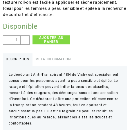
texture roll-on est facile à appliquer et sèche rapidement.
Idéal pour les femmes à peau sensible et épilée à la recherche
de confort et d’efficacité.
Disponible
AJOUTER AU
quantité
-
+
PANIER
de
Vichy
–
DESCRIPTION
META INFORMATION
Déodorant
Anti-
Le déodorant Anti-Transpirant 48H de Vichy est spécialement
Transpirant
conçu pour les personnes ayant la peau sensible et épilée. Le
48H
rasage et l’épilation peuvent irriter la peau des aisselles,
–
menant à des rougeurs, des démangeaisons et une sensation
Espace
d’inconfort. Ce déodorant offre une protection efficace contre
les
la transpiration pendant 48 heures, tout en apaisant et
rasages,
adoucissant la peau. Il affine le grain de peau et réduit les
Affine
irritations dues au rasage, laissant les aisselles douces et
le
confortables.
grain
de