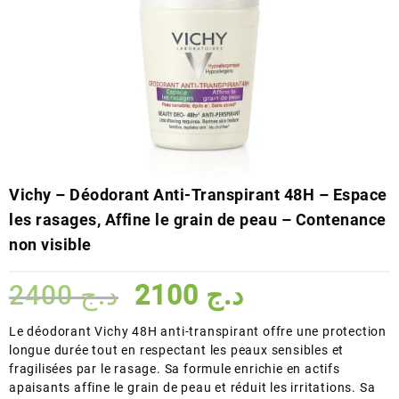
Vichy – Déodorant Anti-Transpirant 48H – Espace
les rasages, Affine le grain de peau – Contenance
non visible
Le
Le
2400
د.ج
2100
د.ج
prix
prix
initial
actuel
Le déodorant Vichy 48H anti-transpirant offre une protection
était :
est :
longue durée tout en respectant les peaux sensibles et
د.ج 2100.
د.ج 2400.
fragilisées par le rasage. Sa formule enrichie en actifs
apaisants affine le grain de peau et réduit les irritations. Sa