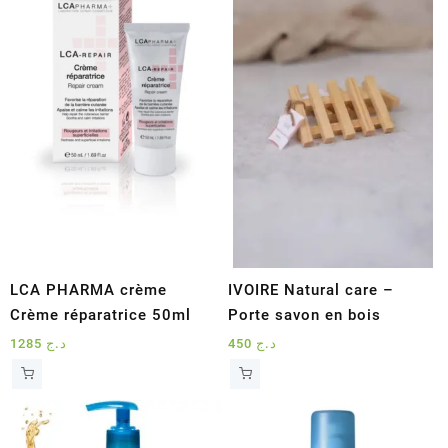
LCA PHARMA crème
IVOIRE Natural care –
Crème réparatrice 50ml
Porte savon en bois
1285
د.ج
450
د.ج