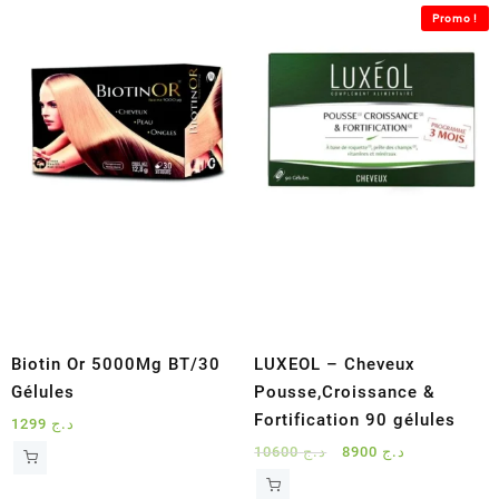
Promo !
Biotin Or 5000Mg BT/30
LUXEOL – Cheveux
Gélules
Pousse,Croissance &
Fortification 90 gélules
1299
د.ج
Le
Le
10600
د.ج
8900
د.ج
prix
prix
initial
actuel