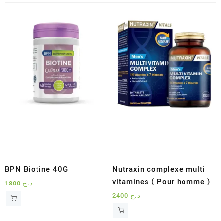
BPN Biotine 40G
Nutraxin complexe multi
vitamines ( Pour homme )
1800
د.ج
2400
د.ج