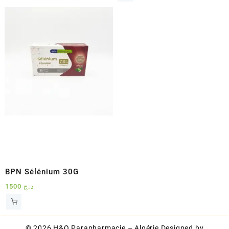
était :
est :
د.ج 8900.
د.ج 10600.
BPN Sélénium 30G
1500
د.ج
© 2026
H&O Parapharmacie – Algérie
Designed by