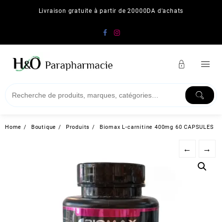
Skip
Livraison gratuite à partir de 20000DA d'achats
to
content
Home
Boutique
Produits
Biomax L-carnitine 400mg 60 CAPSULES
←
→