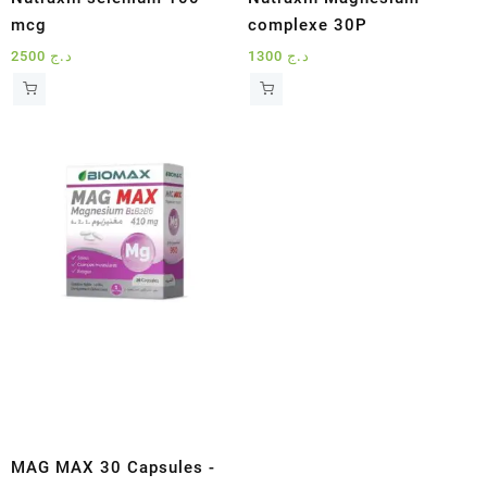
mcg
complexe 30P
2500
د.ج
1300
د.ج
MAG MAX 30 Capsules -