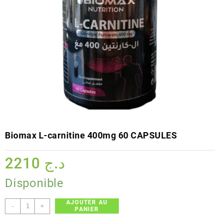
Biomax L-carnitine 400mg 60 CAPSULES
2210
د.ج
Disponible
AJOUTER AU
quantité
-
+
PANIER
de