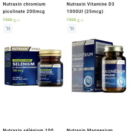
Nutraxin chromium
Nutraxin Vitamine D3
picolinate 200mcg
1000UI (25mcg)
1500
د.ج
1500
د.ج
Nutraxin sélénium 100
Nutraxin Magnesium