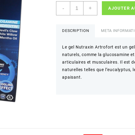
quantité
-
+
AJOUTER A
de
Nutraxin
Artroflex
Gel
DESCRIPTION
META INFORMAT
100Ml
Le gel Nutraxin Artrofort est un ge
naturels, comme la glucosamine et 
articulaires et musculaires. Il est 
naturelles telles que l’eucalyptus, 
apaisant.