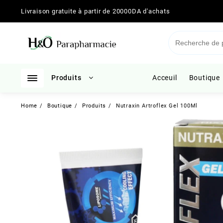
Skip
Livraison gratuite à partir de 20000DA d'achats
to
content
Produits
Acceuil
Boutique
Home
Boutique
Produits
Nutraxin Artroflex Gel 100Ml