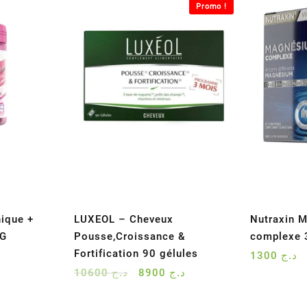
Promo !
ique +
LUXEOL – Cheveux
Nutraxin 
0G
Pousse,Croissance &
complexe 
Fortification 90 gélules
1300
د.ج
Le
Le
10600
د.ج
8900
د.ج
prix
prix
initial
actuel