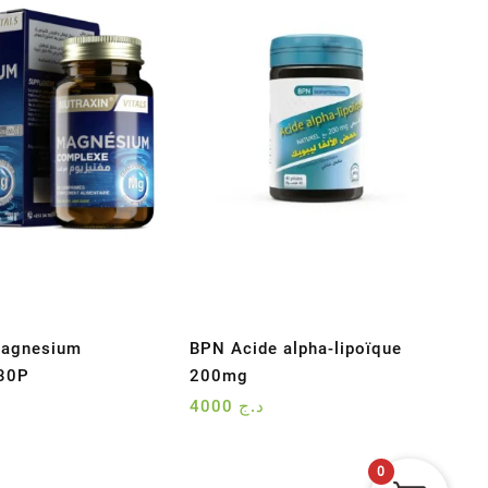
Magnesium
BPN Acide alpha-lipoïque
30P
200mg
4000
د.ج
0