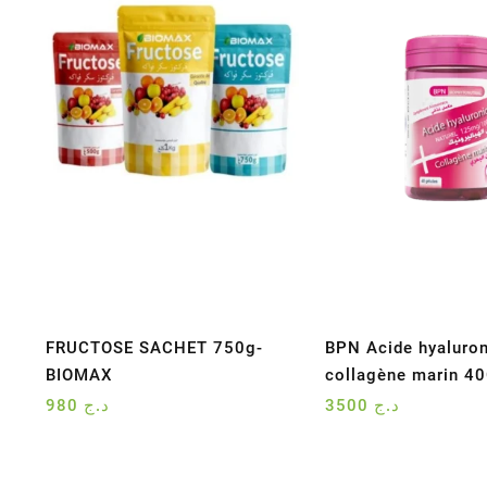
FRUCTOSE SACHET 750g-
BPN Acide hyaluron
BIOMAX
collagène marin 4
980
د.ج
3500
د.ج