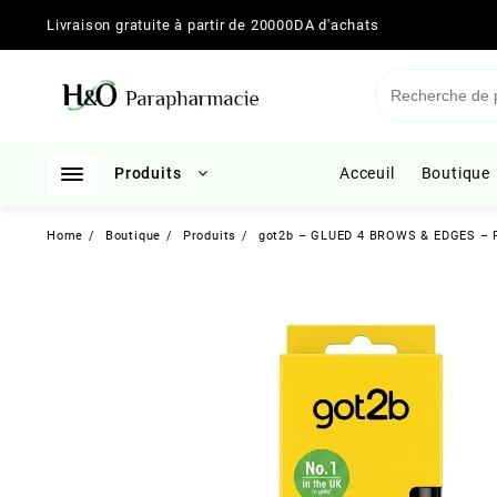
Skip
Livraison gratuite à partir de 20000DA d'achats
to
content
Produits
Acceuil
Boutique
Home
Boutique
Produits
got2b – GLUED 4 BROWS & EDGES – Fix