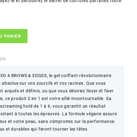
ayez-le et découvrez le secret de coiffures parfaites toute
U PANIER
ION
ED 4 BROWS & EDGES, le gel coiffant révolutionnaire
e absolue sur vos sourcils et vos racines. Que vous
 arqués et définis, ou que vous désiriez lisser et fixer
, ce produit 2 en 1 est votre allié incontournable. Sa
screaming hold de 1 à 6, vous garantit un résultat
sistant à toutes les épreuves. La formule végane assure
eux et votre peau, sans compromis sur la performance.
x et durables qui feront tourner les têtes.