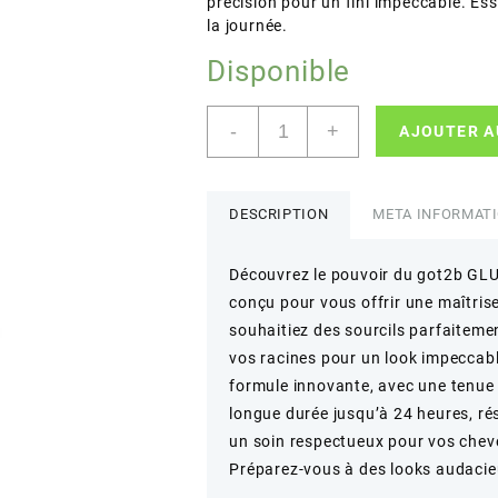
précision pour un fini impeccable. Ess
la journée.
Disponible
quantité
-
+
AJOUTER A
de
got2b
–
GLUED
DESCRIPTION
META INFORMAT
4
BROWS
Découvrez le pouvoir du got2b GLU
&
conçu pour vous offrir une maîtris
EDGES
–
souhaitiez des sourcils parfaitement
Fixation
vos racines pour un look impeccable
longue
formule innovante, avec une tenue 
durée
longue durée jusqu’à 24 heures, ré
pour
un soin respectueux pour vos chev
sourcils
et
Préparez-vous à des looks audacieu
racines