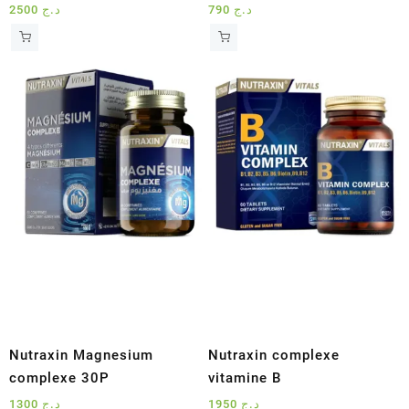
2500
د.ج
790
د.ج
Nutraxin Magnesium
Nutraxin complexe
complexe 30P
vitamine B
1300
د.ج
1950
د.ج