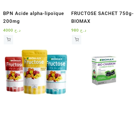
BPN Acide alpha-lipoïque
FRUCTOSE SACHET 750g-
200mg
BIOMAX
4000
د.ج
980
د.ج