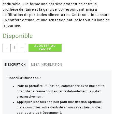
et durable. Elle forme une barrière protectrice entre la
prothèse dentaire et la gencive, correspondant ainsi à
l’infiltration de particules alimentaires. Cette solution assure
un confort optimal et une sensation naturelle tout au long de
la journée.
Disponible
AJOUTER AU
quantité
-
+
PANIER
de
Polident
Original,
DESCRIPTION
META INFORMATION
Crème
Fixative
Conseil d’utilisation :
Pour
Prothèses
Pour la première utilisation, commencez avec une petite
Dentaires
quantité de crème pour éviter le débordement, ajustez
progressivement.
Appliquez une fois par jour pour une fixation optimale,
mais consultez votre dentiste si vous avez besoin d’en
appliquer plus fréquemment.