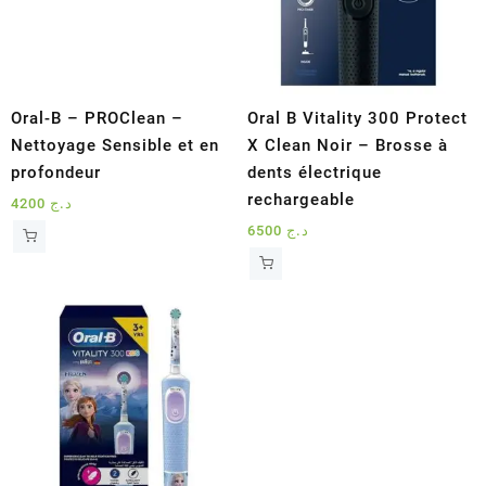
Oral-B – PROClean –
Oral B Vitality 300 Protect
Nettoyage Sensible et en
X Clean Noir – Brosse à
profondeur
dents électrique
rechargeable
4200
د.ج
6500
د.ج